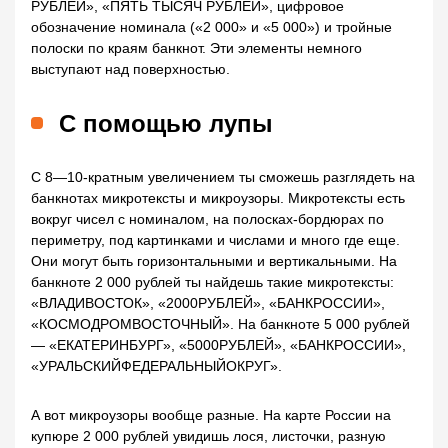
РУБЛЕЙ», «ПЯТЬ ТЫСЯЧ РУБЛЕЙ», цифровое
обозначение номинала («2 000» и «5 000») и тройные
полоски по краям банкнот. Эти элементы немного
выступают над поверхностью.
С помощью лупы
С 8—10-кратным увеличением ты сможешь разглядеть на
банкнотах микротексты и микроузоры. Микротексты есть
вокруг чисел с номиналом, на полосках-бордюрах по
периметру, под картинками и числами и много где еще.
Они могут быть горизонтальными и вертикальными. На
банкноте 2 000 рублей ты найдешь такие микротексты:
«ВЛАДИВОСТОК», «2000РУБЛЕЙ», «БАНКРОССИИ»,
«КОСМОДРОМВОСТОЧНЫЙ». На банкноте 5 000 рублей
— «ЕКАТЕРИНБУРГ», «5000РУБЛЕЙ», «БАНКРОССИИ»,
«УРАЛЬСКИЙФЕДЕРАЛЬНЫЙОКРУГ».
А вот микроузоры вообще разные. На карте России на
купюре 2 000 рублей увидишь лося, листочки, разную