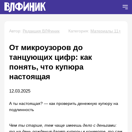
Автор:
Редакция ВЛФиник
Категория:
Материалы 11+
От микроузоров до
танцующих цифр: как
понять, что купюра
настоящая
12.03.2025
А ты настоящая? — как проверить денежную купюру на
подлинность
Чем ты старше, тем чаще имеешь дело с деньгами:
то на день рождения дарят купюры в конверте, то сам