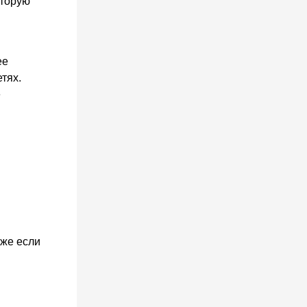
оторую
ее
тях.
е
аже если