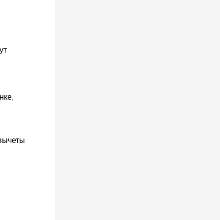
ут
нке,
 вычеты