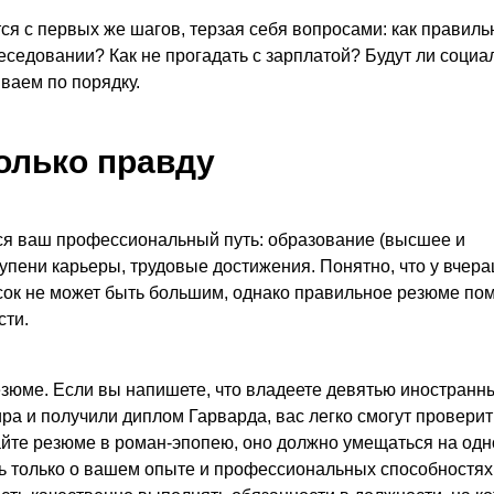
ся с первых же шагов, терзая себя вопросами: как правиль
еседовании? Как не прогадать с зарплатой? Будут ли соци
ваем по порядку.
олько правду
ся ваш профессиональный путь: образование (высшее и
тупени карьеры, трудовые достижения. Понятно, что у вчер
сок не может быть большим, однако правильное резюме пом
сти.
резюме. Если вы напишете, что владеете девятью иностран
ра и получили диплом Гарварда, вас легко смогут проверит
айте резюме в роман-эпопею, оно должно умещаться на одн
ть только о вашем опыте и профессиональных способностях.