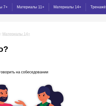
ы 7+
Материалы 11+
Материалы 14+
Тренаж
:
Материалы 14+
о?
 говорить на собеседовании