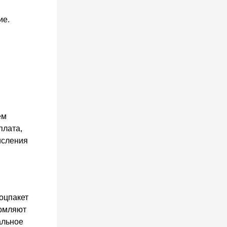
ие.
ем
плата,
исления
оцпакет
ормляют
альное