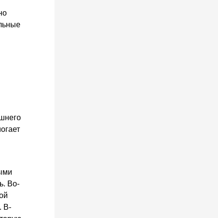
но
альные
ашнего
огает
ными
ь. Во-
ой
 В-