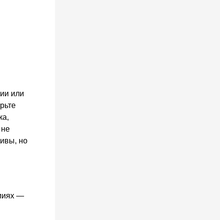
ии или
ерьте
ка,
 не
дивы, но
миях —