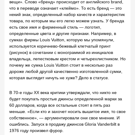
вещи». Слово «бренд» происходит от английского brand,
что в переводе означает «клеймо». То есть бренд — это
некий знак, определенный набор качеств и характеристик
товара, по которым мы его легко можем узнать. У бренда
есть свое имя и фирменный стиль — логотип,
определенные цвета и другие признаки. Например, в
сумках фирмы Louis Vuitton, которую мы упомянули,
используется коричнево-бежевый клетчатый принт
(рисунок) в сочетании с монограммой из инициалов
владельца, лепестковым крестом и четырехлистником. Но
почему же сумка Louis Vuitton стоит в несколько раз
дороже любой другой качественно изготовленной сумки,
которая выглядит ничуть не хуже? Дело в статусе.
В 70-е годы XX века критики утверждали, что никто не
будет покупать простые джинсы определенной марки за
60 долларов, когда все остальные стоят в пять раз
меньше. «Если кто и захочет носить вышитое имя, то свое
собственное», — аргументировали они свое мнение. И
ошиблись. Запуск в продажу джинсов Gloria Vanderbilt в
1976 году произвел фурор.