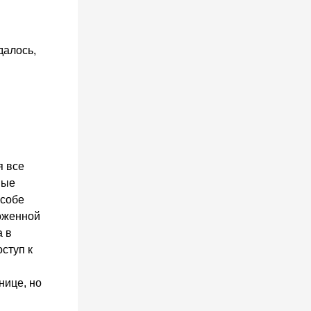
далось,
я все
ные
особе
оженной
а в
ступ к
нице, но