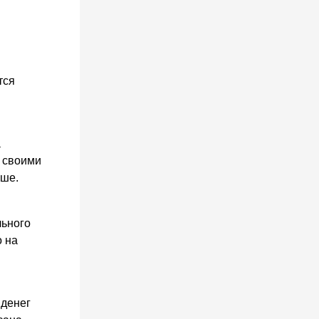
тся
а
о своими
ьше.
льного
о на
 денег