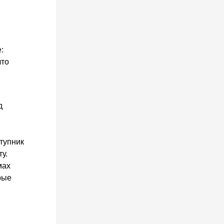
:
что
д
тупник
у.
мах
рые