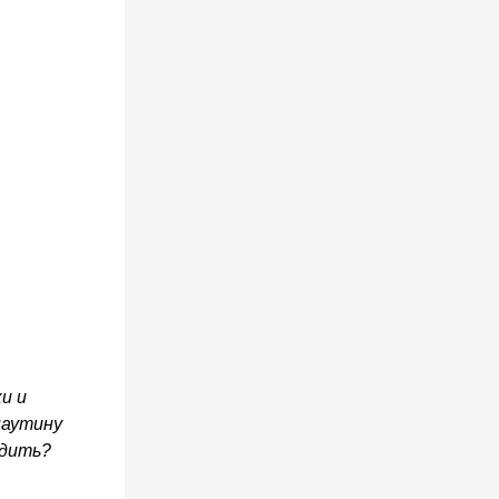
и и
паутину
одить?