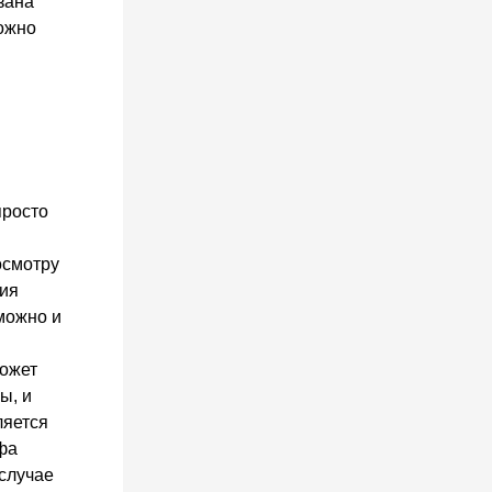
зана
можно
просто
осмотру
тия
можно и
может
ы, и
ляется
фа
 случае