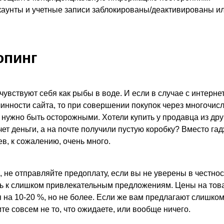
каунты и учетные записи заблокированы/деактивированы ил
опинг
увствуют себя как рыбы в воде. И если в случае с интернет
линности сайта, то при совершении покупок через многочи
) нужно быть осторожными. Хотели купить у продавца из дру
ет деньги, а на почте получили пустую коробку? Вместо га
в, к сожалению, очень много.
 не отправляйте предоплату, если вы не уверены в честнос
сь к слишком привлекательным предложениям. Цены на тов
я на 10-20 %, но не более. Если же вам предлагают слишко
те совсем не то, что ожидаете, или вообще ничего.