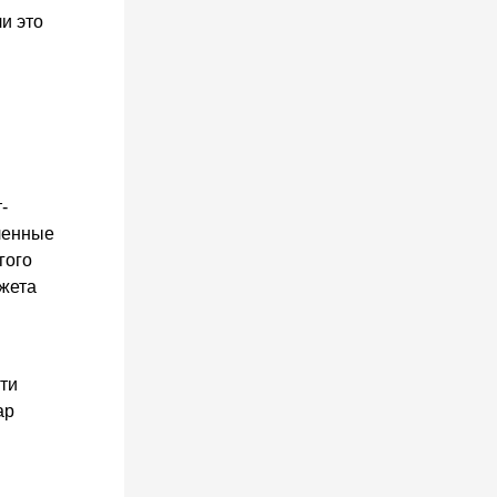
и это
-
сленные
гого
джета
ти
ар
м