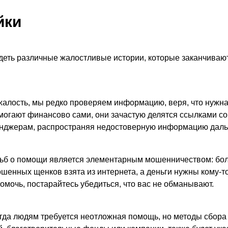
йки
деть различные жалостливые истории, которые заканчиваю
 жалость, мы редко проверяем информацию, веря, что нужн
могают финансово сами, они зачастую делятся ссылками с
енджерам, распространяя недостоверную информацию дал
сьб о помощи является элементарным мошенничеством: бо
шенных щенков взята из интернета, а деньги нужны кому-т
омочь, постарайтесь убедиться, что вас не обманывают.
огда людям требуется неотложная помощь, но методы сбора