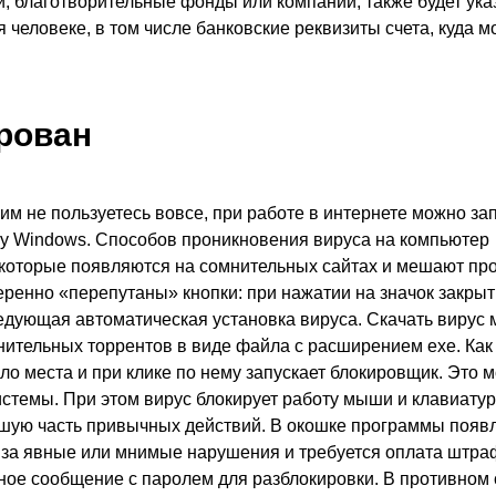
й, благотворительные фонды или компании, также будет ука
еловеке, в том числе банковские реквизиты счета, куда 
рован
им не пользуетесь вовсе, при работе в интернете можно за
ту Windows. Способов проникновения вируса на компьютер
, которые появляются на сомнительных сайтах и мешают пр
ренно «перепутаны» кнопки: при нажатии на значок закры
едующая автоматическая установка вируса. Скачать вирус 
нительных торрентов в виде файла с расширением exe. Как
ло места и при клике по нему запускает блокировщик. Это 
истемы. При этом вирус блокирует работу мыши и клавиатур
ьшую часть привычных действий. В окошке программы появ
 за явные или мнимые нарушения и требуется оплата штра
тное сообщение с паролем для разблокировки. В противном