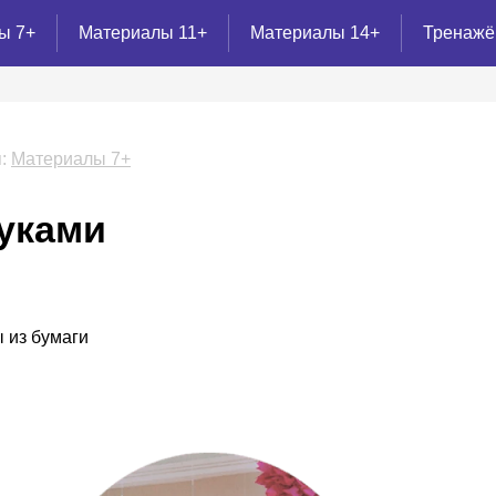
ы 7+
Материалы 11+
Материалы 14+
Тренаж
:
Материалы 7+
уками
 из бумаги