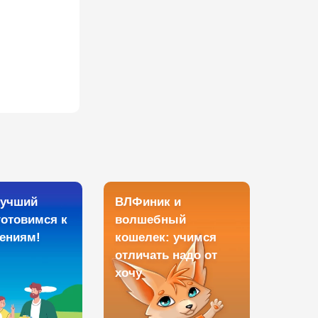
учший
ВЛФиник и
готовимся к
волшебный
ениям!
кошелек: учимся
отличать надо от
хочу