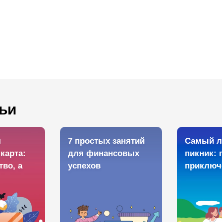
ьи
я
7 простых занятий
Самый л
карта:
для финансовых
пикник: 
тво, а
успехов
приключ