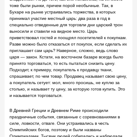
тоже были рынки, причем порой необычные. Так, в
Бухаре на рынке устраивались торжества, в которых
принимал участие местный царь: два раза в год в
специально отведенные для торговли дни царский трон
выносили и ставили на видное место. Царь
приветствовал гостей и поощрял посетителей к покупкам.
Разве можно было отказаться от покупок, если сделать их
приглашает сам царь? Наверное, сложно, ведь слово
царя — закон. Кстати, на восточном базаре всегда было
принято торговаться, то есть пытаться снизить цену.
Подходит, к примеру, покупатель к продавцу ткани,
спрашивает, по чем товар. Продавец называет свою цену,
а покупатель сетует: мол, много просишь, не куплю за
столько, и называет ту цену, за которую готов купить. Это
и называется торговаться.
В Древней Греции и Древнем Риме происходили
праздничные события, связанные с соревнованиями в
силе, ловкости, отваге. Они устраивались в честь
Олимпийских богов, поэтому и были названы
Олимпиадами. Тысячи людей собирались и наблюдали