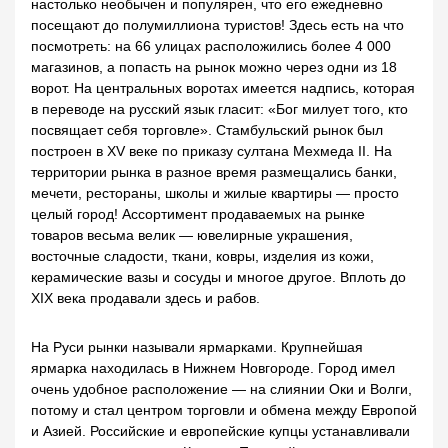
настолько необычен и популярен, что его ежедневно
посещают до полумиллиона туристов! Здесь есть на что
посмотреть: на 66 улицах расположились более 4 000
магазинов, а попасть на рынок можно через одни из 18
ворот. На центральных воротах имеется надпись, которая
в переводе на русский язык гласит: «Бог милует того, кто
посвящает себя торговле». Стамбульский рынок был
построен в XV веке по приказу султана Мехмеда II. На
территории рынка в разное время размещались банки,
мечети, рестораны, школы и жилые квартиры — просто
целый город! Ассортимент продаваемых на рынке
товаров весьма велик — ювелирные украшения,
восточные сладости, ткани, ковры, изделия из кожи,
керамические вазы и сосуды и многое другое. Вплоть до
XIX века продавали здесь и рабов.
На Руси рынки называли ярмарками. Крупнейшая
ярмарка находилась в Нижнем Новгороде. Город имел
очень удобное расположение — на слиянии Оки и Волги,
потому и стал центром торговли и обмена между Европой
и Азией. Российские и европейские купцы устанавливали