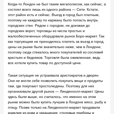
Когда-то Лондон не был таким мегаполисом, как сейчас, а
состоял всего лишь из одного района — Сити. Кстати,
этот район есть и сейчас. Въезд в город был платным,
поэтому не каждому по карману было попасть внутрь
городских стен. Рядом с городом, не доезжая до
городских ворот, торговцы из числа простых и
малообеспеченных оборудовали рынок Боро-маркет. Так
как торгующим не приходилось платить за въезд в город,
цены на рынке были значительно ниже, чем в Лондоне,
поэтому сюда стекалось много покупателей из сословий
крестьян и бедняков. Торговля была оживленная, ведь
все хотели купить товар по доступной цене.
Такая ситуация не устраивала аристократов и дворян.
Они не могли себе позволить покупать вещи и продукты
там, где покупают простолюдины. Поэтому для них
организовали другой рынок — Линденхолл-маркет. Цены
здесь были выше, но считалось, что именно на этом
рынке можно было купить лучшие в Лондоне мясо, рыбу и
птицу. Позже только на Линденхолл-маркет продавали
изделия из кожи и украшения, столовые приборы и