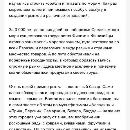
научились строить корабли и плавать по морям. Как раз
мореплавателям и приписывают особую заслугу в
создании рынков и рыночных отношений.
За 3 000 лет до наших дней на побережье Средиземного
моря существовало государство Финикия. Финикийцы
активно занимались мореплаванием, путешествовали по
всей Евразии и перевозили между разными странами
множество товаров. А по пути обустраивали на
побережье города-порты, в которых образовывались
огромные рынки. Здесь местное население и приезжие
могли обмениваться продуктами своего труда.
Очень яркий пример рынка — восточный базар. Само
слово «базар» так и переводится с древнеперсидского
языка — «рынок». Восток славился своими базарами, вы
и сами знаете об этом по мультфильмам «Алладин» и
«Принц Персии». Самарканд, Бухара, Багдад — названия
этих городов уже рисуют в нашем воображении
роскошные ряды с коврами, кувшинами, фруктами и
сладостями. Но до того, как они появились, на их месте