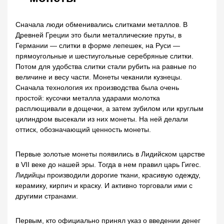
Сначала люди обменивались слитками металлов. В
Древней Греции это были металлические пруты, в
Германии — слитки в форме лепешек, на Руси —
прямоугольные и шестиугольные серебряные слитки.
Потом для удобства слитки стали рубить на равные по
величине и весу части. Монеты чеканили кузнецы.
Сначала технология их производства была очень
простой: кусочки металла ударами молотка
расплющивали в дощечки, а затем зубилом или круглым
цилиндром высекали из них монеты. На ней делали
оттиск, обозначающий ценность монеты.
Первые золотые монеты появились в Лидийском царстве
в VII веке до нашей эры. Тогда в нем правил царь Гигес.
Лидийцы производили дорогие ткани, красивую одежду,
керамику, кирпич и краску. И активно торговали ими с
другими странами.
Первым, кто официально принял указ о введении денег