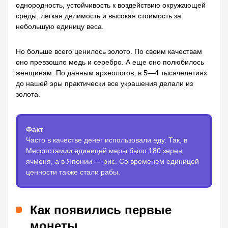
однородность, устойчивость к воздействию окружающей
среды, легкая делимость и высокая стоимость за
небольшую единицу веса.
Но больше всего ценилось золото. По своим качествам
оно превзошло медь и серебро. А еще оно полюбилось
женщинам. По данным археологов, в 5—4 тысячелетиях
до нашей эры практически все украшения делали из
золота.
Факт
Часто в качестве денег использовали еду. Так, в
Месопотамии единицей меры было 180 зерен
ячменя, а в Японии — рис. Со временем единицей
ценности также стали рабы.
Как появились первые
монеты