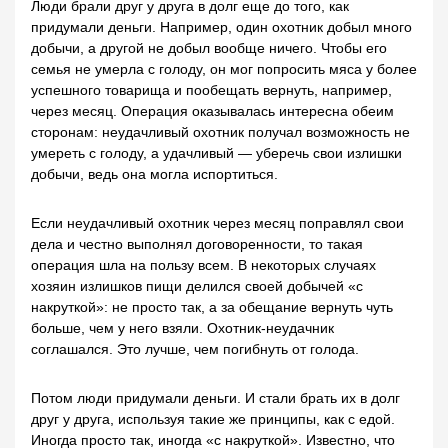
Люди брали друг у друга в долг еще до того, как
придумали деньги. Например, один охотник добыл много
добычи, а другой не добыл вообще ничего. Чтобы его
семья не умерла с голоду, он мог попросить мяса у более
успешного товарища и пообещать вернуть, например,
через месяц. Операция оказывалась интересна обеим
сторонам: неудачливый охотник получал возможность не
умереть с голоду, а удачливый — уберечь свои излишки
добычи, ведь она могла испортиться.
Если неудачливый охотник через месяц поправлял свои
дела и честно выполнял договоренности, то такая
операция шла на пользу всем. В некоторых случаях
хозяин излишков пищи делился своей добычей «с
накруткой»: не просто так, а за обещание вернуть чуть
больше, чем у него взяли. Охотник-неудачник
соглашался. Это лучше, чем погибнуть от голода.
Потом люди придумали деньги. И стали брать их в долг
друг у друга, используя такие же принципы, как с едой.
Иногда просто так, иногда «с накруткой». Известно, что