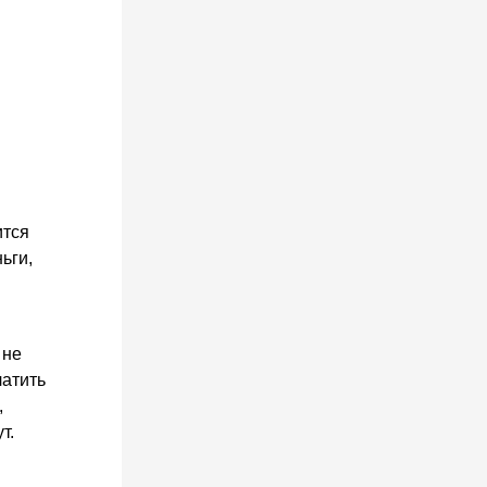
ится
ьги,
 не
латить
,
т.