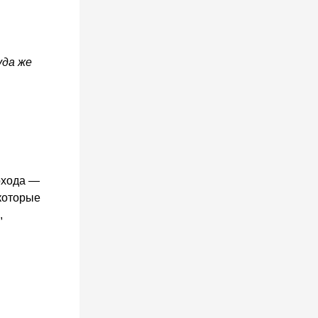
уда же
охода —
 которые
,