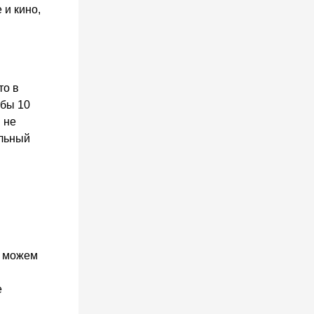
 и кино,
то в
 бы 10
 не
ельный
ы можем
е