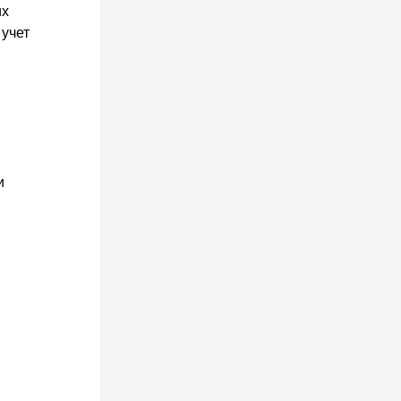
их
 учет
и