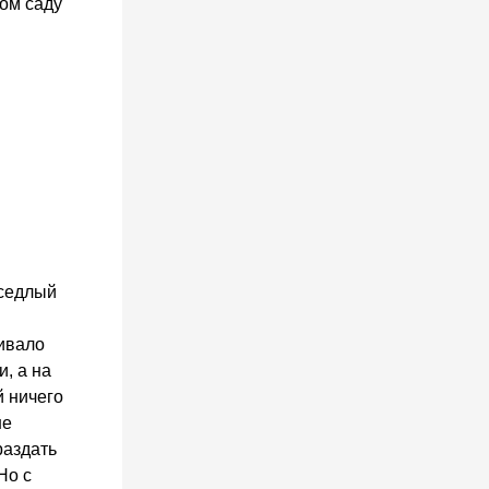
ом саду
м
оседлый
живало
, а на
й ничего
не
раздать
Но с