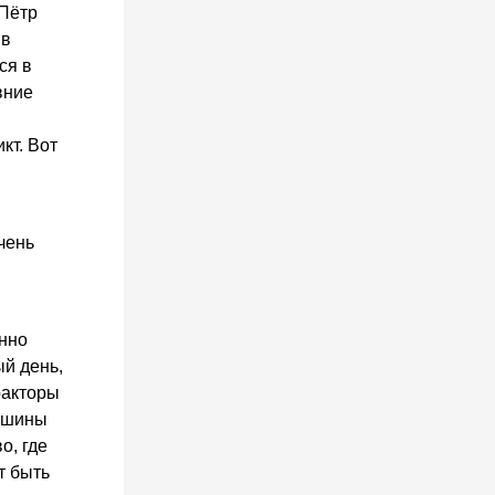
 Пётр
 в
ся в
вние
кт. Вот
чень
янно
ый день,
ракторы
Машины
о, где
т быть