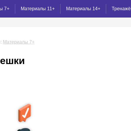
ы 7+
Материалы 11+
Материалы 14+
Тренаж
:
Материалы 7+
решки