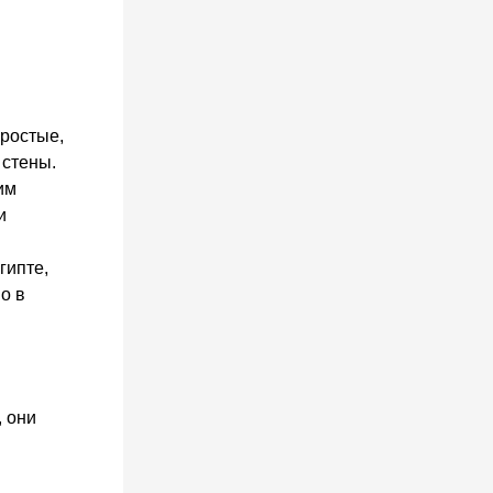
простые,
 стены.
им
и
гипте,
о в
, они