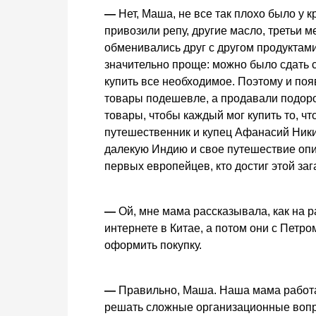
—
Нет, Маша, не все так плохо было у 
привозили репу, другие масло, третьи 
обменивались друг с другом продуктами
значительно проще: можно было сдать с
купить все необходимое. Поэтому и поя
товары подешевле, а продавали подоро
товары, чтобы каждый мог купить то, чт
путешественник и купец Афанасий Ники
далекую Индию и свое путешествие опис
первых европейцев, кто достиг этой за
—
Ой, мне мама рассказывала, как на р
интернете в Китае, а потом они с Петр
оформить покупку.
—
Правильно, Маша. Наша мама работае
решать сложные организационные вопр