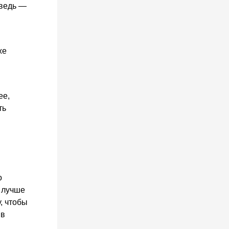
дведь —
же
ее,
ть
о
я лучше
у, чтобы
 в