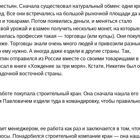
крестьян. Сначала существовал натуральный обмен: одни кр
мед. Все они встречались на большой рыночной площади да 
 и товарами. Потом появились деньги, и меняться стало
вой урожай и взамен получить несколько монет, на которые
вилась профессия такая — торговцы (или купцы). Они поку
же. Торговцы знали очень много людей и привозили разны
о ему нужно. А иногда даже ездили в другие страны. Так,
тин отправился из России вместе со своими товарищами в
ал в книге «Хождение за три моря». Кстати, Никитин был 
гадочной восточной страны.
аботе покупала строительный кран. Она сначала нашла его 
ом Павловичем ездили туда в командировку, чтобы правильн
т менеджером, ее работа как раз и заключается в том, чт
осы. Понадобился строительной компании кран — она наш