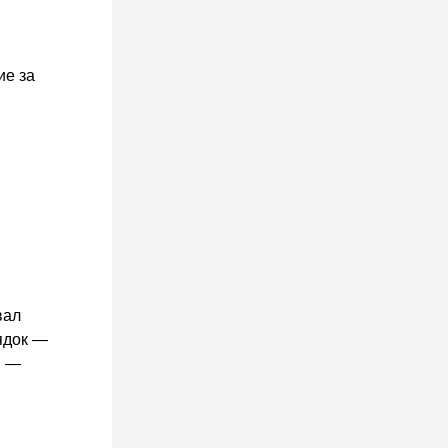
ие за
вал
рядок —
, —