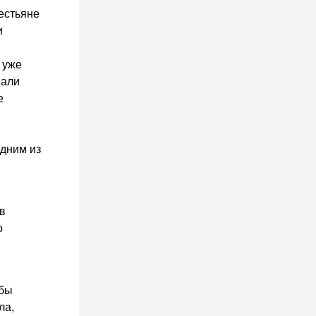
естьяне
и
 уже
пали
е
одним из
в
о
обы
ла,