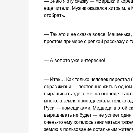
—
Знаю я эту сказку — «Вершки и коре
еще читали, Мужик оказался хитрым, а
отобрать.
—
Так это и не сказка вовсе, Машенька,
простом примере с репкой расскажу о т
—
А вот это уже интересно!
—
Итак… Как только человек перестал б
образ жизни — постоянно жить в одном 
выращивать здесь же, на огороде. Так 
много, а земля принадлежала только о
Руси — помещиками. Медведя в этой ска
выращивать не будет — не успеет один 
очень-то ему хотелось заниматься тяж
землю в пользование остальным жителя