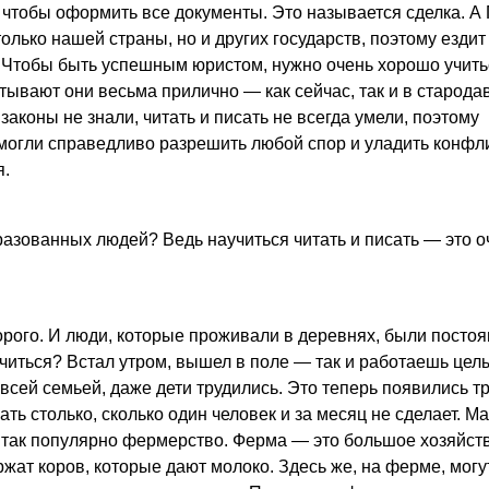
й, чтобы оформить все документы. Это называется сделка. А
олько нашей страны, но и других государств, поэтому ездит
 Чтобы быть успешным юристом, нужно очень хорошо учить
атывают они весьма прилично — как сейчас, так и в старода
законы не знали, читать и писать не всегда умели, поэтому
могли справедливо разрешить любой спор и уладить конфли
я.
азованных людей? Ведь научиться читать и писать — это о
рого. И люди, которые проживали в деревнях, были посто
учиться? Встал утром, вышел в поле — так и работаешь цел
 всей семьей, даже дети трудились. Это теперь появились т
ать столько, сколько один человек и за месяц не сделает. 
 так популярно фермерство. Ферма — это большое хозяйств
ат коров, которые дают молоко. Здесь же, на ферме, могу