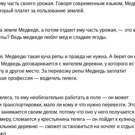
ему часть своего урожая. Говоря современным языком, Ме
оторый платит за пользование землей.
 земле Медведя, а потом отдают ему часть урожая, — это 
епы? Ведь медведи любят мед и сладкие ягоды.
 Медведю такая куча репы и правда не нужна. А берет он 
. Медведь договаривается с жителем деревни, у которого ес
епу в другое место. За перевозку репы Медведь заплатит
рвая профессия — водитель телеги.
телега, то ему необязательно работать в поле — он может
и транспортировки, мало ли кому и что нужно перевезти. Эт
занимается своим делом, потому что оно у него получаетс
имеру, сломается у крестьянина телега — он пойдет к кузнец
в дальнюю деревню — сможет остановиться на ночлег и отдых
у).