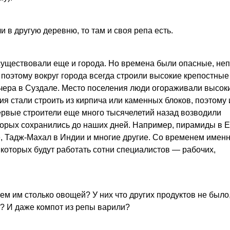
 в другую деревню, то там и своя репа есть.
существовали еще и города. Но времена были опасные, не
 поэтому вокруг города всегда строили высокие крепостные
 вчера в Суздале. Место поселения люди огораживали высок
ия стали строить из кирпича или каменных блоков, поэтому 
ервые строители еще много тысячелетий назад возводили
торых сохранились до наших дней. Например, пирамиды в Е
, Тадж-Махал в Индии и многие другие. Со временем именн
 которых будут работать сотни специалистов — рабочих,
чем им столько овощей? У них что других продуктов не было
ли? И даже компот из репы варили?