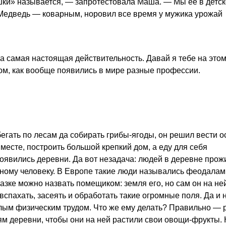
шки» называется, — запротестовала Маша. — Мы ее в детск
 Медведь — коварным, норовил все время у мужика урожай
 а самая настоящая действительность. Давай я тебе на это
ом, как вообще появились в мире разные профессии.
егать по лесам да собирать грибы-ягоды, он решил вести 
месте, построить большой крепкий дом, а еду для себя
появились деревни. Да вот незадача: людей в деревне про
дному человеку. В Европе такие люди назывались феодалами
зке можно назвать помещиком: земля его, но сам он на не
вспахать, засеять и обработать такие огромные поля. Да и 
елым физическим трудом. Что же ему делать? Правильно — 
м деревни, чтобы они на ней растили свои овощи-фрукты. 