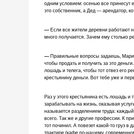
одним условием: осенью все принесут 
это собственник, а Дед — арендатор, к
—
Если все жители деревни работают на
много получается. Зачем ему столько р
—
Правильные вопросы задаешь, Мария.
чтобы продать и получить за это деньги
лошадь и телега, чтобы тот отвез его р
крестьянину деньги. Вот тебе уже и пе
Раз у этого крестьянина есть лошадь и 
зарабатывать на жизнь, оказывая услуг
называется разделением труда: каждый 
всего. Так же и другие профессии. К пр
тот починил. А повезет какой-то груз 
трактире (кафе по-нашему, современном