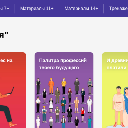
ы 7+
Материалы 11+
Материалы 14+
Тренаж
я"
ес на
Палитра профессий
И древн
твоего будущего
платили